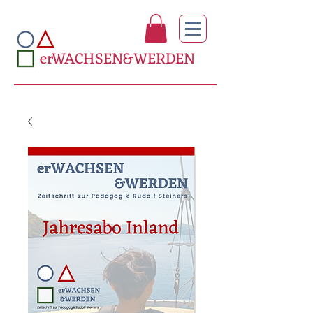
erWACHSEN&WERDEN