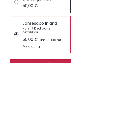
50,00 €
Jahresabo Inland
Nur mit Kreditkarte
bezahlbar
50,00 €
jährlich bis zur
Kündigung
In den Warenkorb
Jetzt abonnieren
6 Hefte zum Preis von 5
Das Abo beginnt mit dem
August-Heft 2026
Versand:
2 Wochen nach