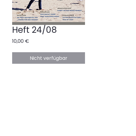
Heft 24/08
Preis
10,00 €
Nicht verfügbar
Online
lesen
Abonnieren
Kontakt
Verträge widerrufen