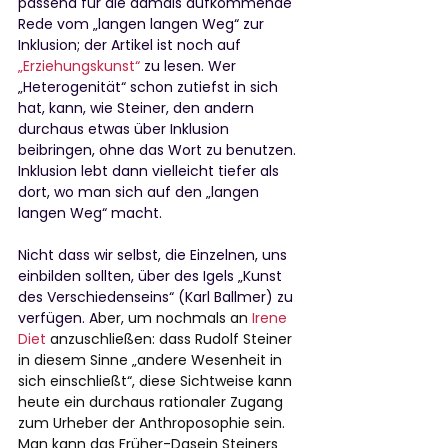
passend für die damals aufkommende 
Rede vom „langen langen Weg“ zur 
Inklusion; der Artikel ist noch auf
„Erziehungskunst“
 zu lesen. Wer 
„Heterogenität“ schon zutiefst in sich 
hat, kann, wie Steiner, den andern 
durchaus etwas über Inklusion 
beibringen, ohne das Wort zu benutzen. 
Inklusion lebt dann vielleicht tiefer als 
dort, wo man sich auf den „langen 
langen Weg“ macht.
Nicht dass wir selbst, die Einzelnen, uns 
einbilden sollten, über des Igels „Kunst 
des Verschiedenseins“ (Karl Ballmer) zu 
verfügen. A
ber, um nochmals an 
Irene 
Diet
 anzuschließen: dass Rudolf Steiner 
in diesem Sinne „andere Wesenheit in 
sich einschließt“, diese Sichtweise kann 
heute ein durchaus rationaler Zugang 
zum Urheber der Anthroposophie sein. 
Man kann das Früher-Dasein Steiners 