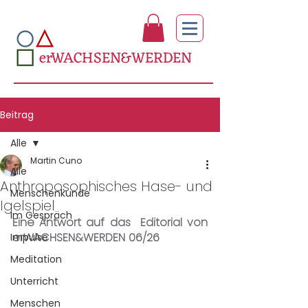
erWACHSEN&WERDEN
Beitrag
Alle
Martin Cuno
Alle
Anthroposophisches Hase- und
Menschenkunde
Igelspiel
Im Gespräch
Eine Antwort auf das  Editorial von 
erWACHSEN&WERDEN 06/26 
Impulse
Meditation
Unterricht
Menschen