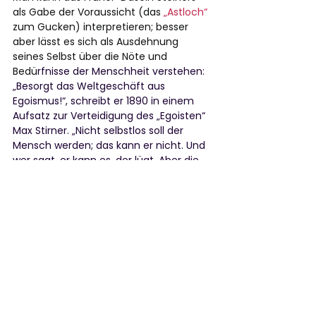
als Gabe der Voraussicht (das 
„Astloch“
zum Gucken) interpretieren; besser 
aber lässt es sich als Ausdehnung 
seines Selbst über die Nöte und 
Bedü
rfnisse der Menschheit verstehen: 
„Besorgt das Weltgeschäft aus 
Egoismus!“, schreibt er 1890 in einem 
Aufsatz zur Verteidigung des „Egoisten“ 
Max Stirner. „Nicht selbstlos soll der 
Mensch werden; das kann er nicht. Und 
wer sagt, er kann es, der lügt. Aber die 
Selbstsucht kann sich bis zu den 
höchsten Weltinteressen 
aufschwingen. Ich kann die 
Angelegenheiten der ganzen 
Menschheit besorgen, weil sie mich 
ebenso wie meine eigenen 
interessieren, weil sie zu meinen 
eigenen geworden sind.“ 
 Das also wäre 
1
das Geheimnis des Schon-da-Seins?