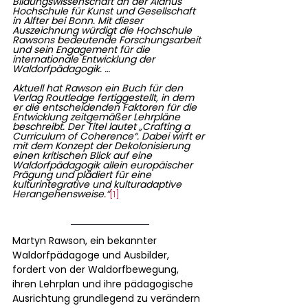
Bildungswissenschaft an der Alanus 
Hochschule für Kunst und Gesellschaft 
in Alfter bei Bonn. Mit dieser 
Auszeichnung würdigt die Hochschule 
Rawsons bedeutende Forschungsarbeit 
und sein Engagement für die 
internationale Entwicklung der 
Waldorfpädagogik. …
Aktuell hat Rawson ein Buch für den 
Verlag Routledge fertiggestellt, in dem 
er die entscheidenden Faktoren für die 
Entwicklung zeitgemäßer Lehrpläne 
beschreibt. Der Titel lautet „Crafting a 
Curriculum of Coherence“. Dabei wirft er 
mit dem Konzept der Dekolonisierung 
einen kritischen Blick auf eine 
Waldorfpädagogik allein europäischer 
Prägung und plädiert für eine 
kulturintegrative und kulturadaptive 
Herangehensweise.“
[1]
Martyn Rawson, ein bekannter 
Waldorfpädagoge und Ausbilder, 
fordert von der Waldorfbewegung, 
ihren Lehrplan und ihre pädagogische 
Ausrichtung grundlegend zu verändern 