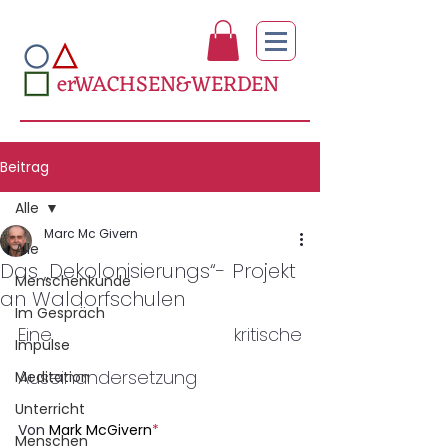
erWACHSEN&WERDEN
Beitrag
Alle
Marc Mc Givern
Alle
Das „Dekolonisierungs“- Projekt
Menschenkunde
an Waldorfschulen
Im Gespräch
Eine kritische 
Impulse
Auseinandersetzung
Meditation
Unterricht
Von 
Mark McGivern
*
Menschen